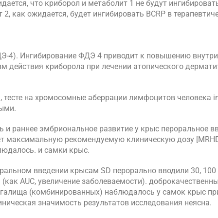
дается, что криборол и метаболит 1 не будут ингибироват
 2, как ожидается, будет ингибировать BCRP в терапевтич
ДЭ-4). Ингибирование ФДЭ 4 приводит к повышению внутр
м действия криборола при лечении атопического дерматит
, тесте на хромосомные аберрации лимфоцитов человека in 
ными.
ть и раннее эмбриональное развитие у крыс пероральное в
ает максимальную рекомендуемую клиническую дозу [MRHD
людалось. и самки крыс.
роральном введении крысам SD перорально вводили 30, 100 
ь (как AUC, увеличение заболеваемости). доброкачественны
агалища (комбинированных) наблюдалось у самок крыс пр
ническая значимость результатов исследования неясна.