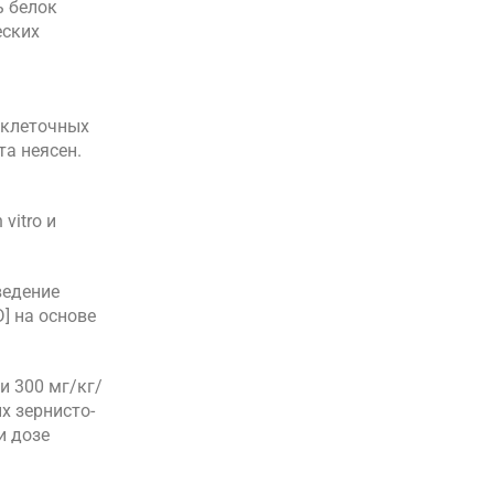
ь белок
еских
иклеточных
а неясен.
vitro и
ведение
] на основе
и 300 мг/кг/
х зернисто-
и дозе