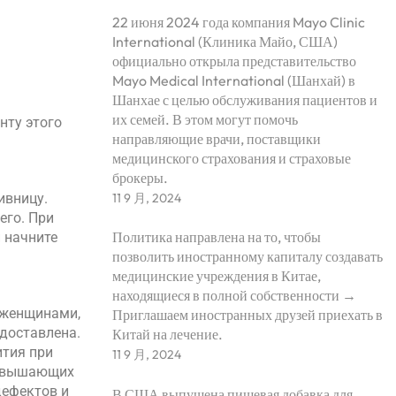
22 июня 2024 года компания Mayo Clinic
International (Клиника Майо, США)
официально открыла представительство
Mayo Medical International (Шанхай) в
Шанхае с целью обслуживания пациентов и
их семей. В этом могут помочь
нту этого
направляющие врачи, поставщики
медицинского страхования и страховые
брокеры.
11 9 月, 2024
ивницу.
его. При
Политика направлена ​​на то, чтобы
 начните
позволить иностранному капиталу создавать
медицинские учреждения в Китае,
находящиеся в полной собственности →
 женщинами,
Приглашаем иностранных друзей приехать в
едоставлена.
Китай на лечение.
ития при
11 9 月, 2024
превышающих
дефектов и
В США выпущена пищевая добавка для