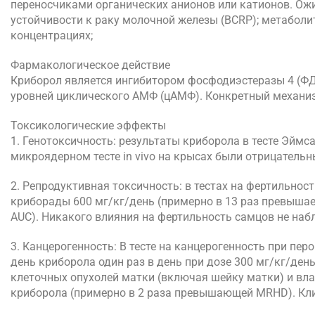
переносчиками органических анионов или катионов. Ожи
устойчивости к раку молочной железы (BCRP); метаболит
концентрациях;
Фармакологическое действие
Криборол является ингибитором фосфодиэстеразы 4 (Ф
уровней циклического АМФ (цАМФ). Конкретный механиз
Токсикологические эффекты
1. Генотоксичность: результаты криборола в тесте Эймса
микроядерном тесте in vivo на крысах были отрицатель
2. Репродуктивная токсичность: в тестах на фертильнос
криборады 600 мг/кг/день (примерно в 13 раз превыш
AUC). Никакого влияния на фертильность самцов не наб
3. Канцерогенность: В тесте на канцерогенность при пе
день криборола один раз в день при дозе 300 мг/кг/ден
клеточных опухолей матки (включая шейку матки) и вл
криборола (примерно в 2 раза превышающей MRHD). Кли