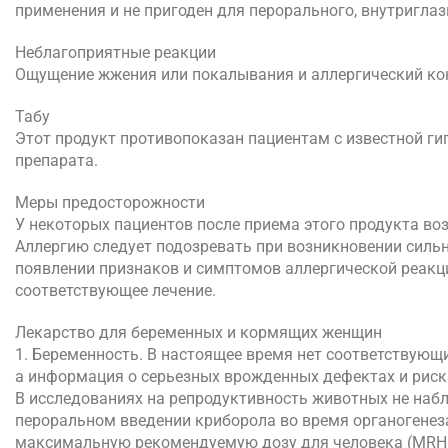
применения и не пригоден для перорального, внутригла
Неблагоприятные реакции
Ощущение жжения или покалывания и аллергический ко
Табу
Этот продукт противопоказан пациентам с известной г
препарата.
Меры предосторожности
У некоторых пациентов после приема этого продукта во
Аллергию следует подозревать при возникновении сильно
появлении признаков и симптомов аллергической реакци
соответствующее лечение.
Лекарство для беременных и кормящих женщин
1. Беременность. В настоящее время нет соответствую
а информация о серьезных врожденных дефектах и ​​рис
В исследованиях на репродуктивность животных не наб
пероральном введении криборола во время органогенез
максимальную рекомендуемую дозу для человека (MRHD