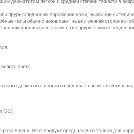
ким дерматитом легкой и средней степени тяжести в возра
или пруригоподобных поражений кожи, вызванных атопич
добные типы обычно возникают на внутренней стороне сги
страя или хроническая экзема, тип пруриго имеет тенденц
рол.
 белого цвета.
еского дерматита легкой и средней степени тяжести у пац
 (2%).
 раза в день. Этот продукт предназначен только для нар