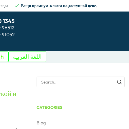
клада
Вещи премиум-класса по доступной цене.
0 1345
0 96512
0 91052
sh
اللغة العربية
гкой и
CATEGORIES
Blog