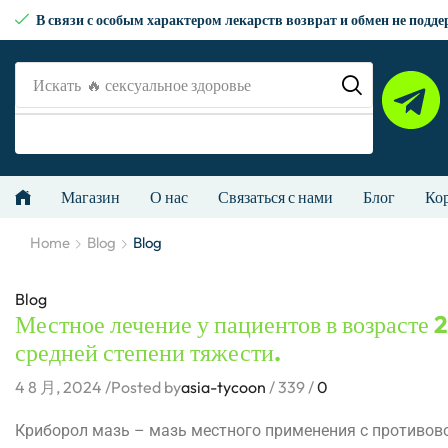
В связи с особым характером лекарств возврат и обмен не подд
Искать
🔥рецепт
Магазин
О нас
Связаться с нами
Блог
Ко
Home
Blog
Blog
Blog
Местное лечение у пациентов в возрасте 2
средней степени тяжести.
4 8 月, 2024
/
Posted by
asia-tycoon
/
339
/
0
Криборол мазь – мазь местного применения с противо