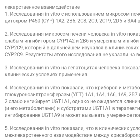
лекарственное взаимодействие
1. Исследования in vitro с использованием микросом пе
цитохром P450 (CYP) 1A2, 2B6, 2C8, 2C9, 2C19, 2D6 и 3A4
2. Исследования микросом печени человека in vitro пока
слабым ингибитором CYP1A2 и 2B6 и умеренным ингиби
CYP2C9, который в дальнейшем изучался в клинических 
CYP2C9. Результаты этого исследования не указали на 
3. Исследования in vitro на гепатоцитах человека показ
клинических условиях применения.
4. Исследования in vitro показали, что криборол и мет
глюкуронозилтрансферазы (УГТ) 1А1, 1А4, 1А6, 1А9, 2В7 
2 слабо ингибирует UGT1A1, однако не ожидается клин
(и его метаболитами) и субстратами UGT1A1 в терапевт
ингибирование UGT1A9 и может вызывать умеренное по
5. Исследования in vitro показали, что в клинических у
межлекарственного взаимодействия между крисаборолом 