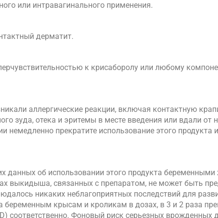
зного или интравагинального применения.
нтактный дерматит.
иперчувствительностью к крисаборолу или любому компоне
зникали аллергические реакции, включая контактную крап
го зуда, отека и эритемы в месте введения или вдали от н
и немедленно прекратите использование этого продукта и
щих данных об использовании этого продукта беременными
ках выкидыша, связанных с препаратом, не может быть пр
людалось никаких неблагоприятных последствий для разв
а беременным крысам и кроликам в дозах, в 3 и 2 раза 
) соответственно. Фоновый риск серьезных врожденных 