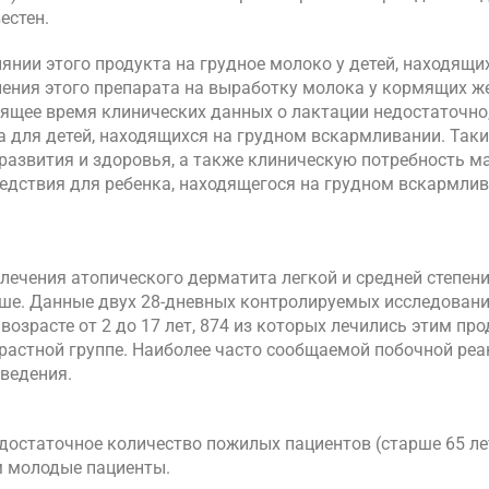
естен.
иянии этого продукта на грудное молоко у детей, находящи
нения этого препарата на выработку молока у кормящих ж
оящее время клинических данных о лактации недостаточно
 для детей, находящихся на грудном вскармливании. Так
развития и здоровья, а также клиническую потребность ма
едствия для ребенка, находящегося на грудном вскармлив
лечения атопического дерматита легкой и средней степен
тарше. Данные двух 28-дневных контролируемых исследован
возрасте от 2 до 17 лет, 874 из которых лечились этим пр
растной группе. Наиболее часто сообщаемой побочной реа
введения.
достаточное количество пожилых пациентов (старше 65 ле
ем молодые пациенты.