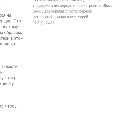
поддержки послеродового настроения Blues
Away для борьбы с послеродовой
хся на
депрессией у молодых матерей
енщин. Этот
19 8 月, 2024
, поэтому
им образом,
тери в этом
ании, от
и тяжести
ий
одуктом)
кцией у
т), чтобы