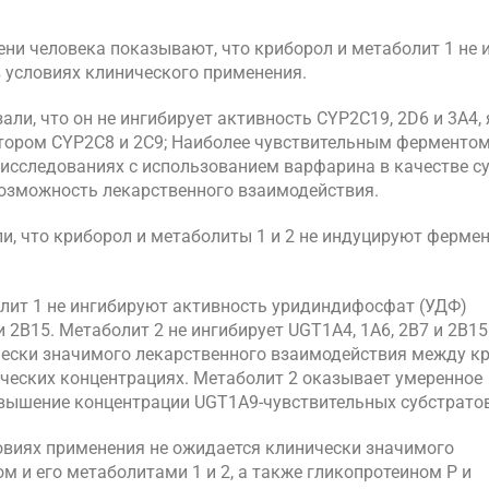
чени человека показывают, что криборол и метаболит 1 не
 в условиях клинического применения.
зали, что он не ингибирует активность CYP2C19, 2D6 и 3A4,
тором CYP2C8 и 2C9; Наиболее чувствительным ферментом
исследованиях с использованием варфарина в качестве с
возможность лекарственного взаимодействия.
али, что криборол и метаболиты 1 и 2 не индуцируют ферме
аболит 1 не ингибируют активность уридиндифосфат (УДФ)
и 2В15. Метаболит 2 не ингибирует UGT1A4, 1A6, 2B7 и 2B1
ически значимого лекарственного взаимодействия между к
ических концентрациях. Метаболит 2 оказывает умеренное
вышение концентрации UGT1A9-чувствительных субстратов
словиях применения не ожидается клинически значимого
и его метаболитами 1 и 2, а также гликопротеином Р и