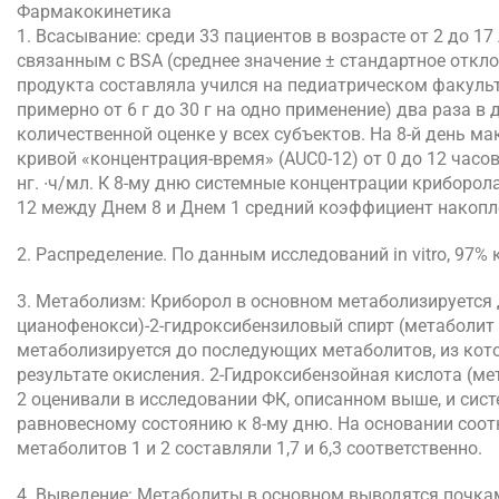
Фармакокинетика
1. Всасывание: среди 33 пациентов в возрасте от 2 до 1
связанным с BSA (среднее значение ± стандартное откло
продукта составляла учился на педиатрическом факульт
примерно от 6 г до 30 г на одно применение) два раза в
количественной оценке у всех субъектов. На 8-й день 
кривой «концентрация-время» (AUC0-12) от 0 до 12 часов
нг. ∙ч/мл. К 8-му дню системные концентрации криборо
12 между Днем 8 и Днем 1 средний коэффициент накопле
2. Распределение. По данным исследований in vitro, 97
3. Метаболизм: Криборол в основном метаболизируется 
цианофенокси)-2-гидроксибензиловый спирт (метаболит 1
метаболизируется до последующих метаболитов, из кото
результате окисления. 2-Гидроксибензойная кислота (м
2 оценивали в исследовании ФК, описанном выше, и сис
равновесному состоянию к 8-му дню. На основании соо
метаболитов 1 и 2 составляли 1,7 и 6,3 соответственно.
4. Выведение: Метаболиты в основном выводятся почка