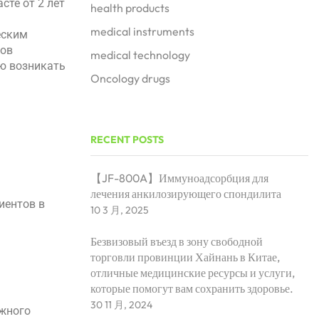
сте от 2 лет
health products
medical instruments
еским
бов
medical technology
ию возникать
Oncology drugs
RECENT POSTS
【JF-800A】Иммуноадсорбция для
лечения анкилозирующего спондилита
иентов в
10 3 月, 2025
Безвизовый въезд в зону свободной
торговли провинции Хайнань в Китае,
отличные медицинские ресурсы и услуги,
которые помогут вам сохранить здоровье.
30 11 月, 2024
ужного