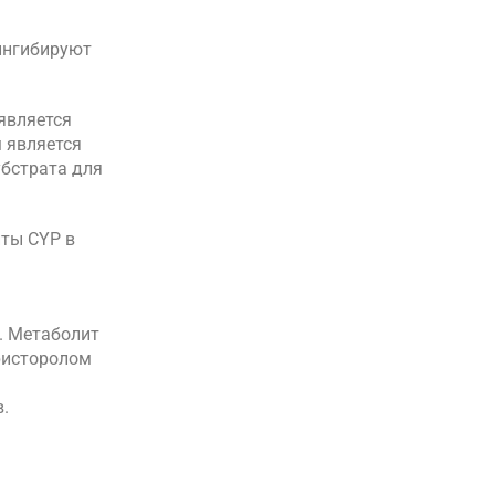
 ингибируют
 является
 является
убстрата для
нты CYP в
5. Метаболит
ристоролом
.