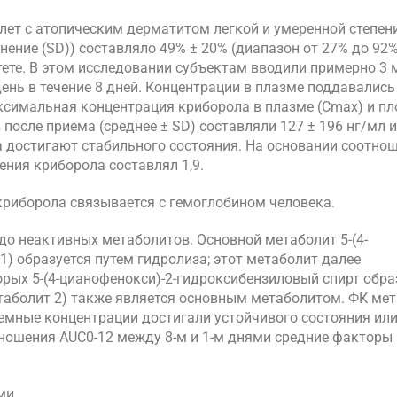
7 лет с атопическим дерматитом легкой и умеренной степен
нение (SD)) составляло 49% ± 20% (диапазон от 27% до 92%
ете. В этом исследовании субъектам вводили примерно 3 
 день в течение 8 дней. Концентрации в плазме поддавались
максимальная концентрация криборола в плазме (Cmax) и п
 после приема (среднее ± SD) составляли 127 ± 196 нг/мл и
ла достигают стабильного состояния. На основании соотно
ния криборола составлял 1,9.
% криборола связывается с гемоглобином человека.
до неактивных метаболитов. Основной метаболит 5-(4-
) образуется путем гидролиза; этот метаболит далее
рых 5-(4-цианофенокси)-2-гидроксибензиловый спирт обра
етаболит 2) также является основным метаболитом. ФК мет
темные концентрации достигали устойчивого состояния или
тношения AUC0-12 между 8-м и 1-м днями средние факторы
ми.