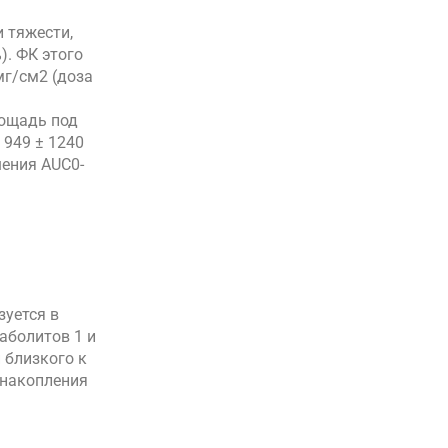
и тяжести,
). ФК этого
мг/см2 (доза
лощадь под
 949 ± 1240
шения AUC0-
зуется в
аболитов 1 и
 близкого к
 накопления