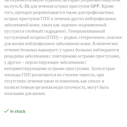
на путь IL-36 для лечения острых приступов GPP. Кроме
того, препарат разрабатывается также для профилактики
острых приступов ГПП и лечения других нейтрофильных
заболеваний кожи, таких как ладонно-подошвенный
пустулез и гнойный гидраденит. Генерализованный
пустулезный псориаз (ГПП) — редкое, гетерогенное, опасное
для жизни нейтрофильное заболевание кожи. Клиническое
течение больных варьирует: у одних больных наблюдаются
рецидивы заболевания с повторными острыми приступами,
у других – персистирующие заболевания с
интермиттирующими острыми приступами. Хотя острые
эпизоды ГПП различаются по степени тяжести, при
отсутствии лечения такие осложнения, как сепсис и
полисистемная органная недостаточность, могут быть
опасными для жизни.
In stock