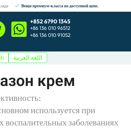
клада
Вещи премиум-класса по доступной цене.
+852 6790 1345
+86 136 010 96512
+86 136 010 91052
sh
اللغة العربية
азон крем
ктивность:
сновном используется при
 воспалительных заболеваниях