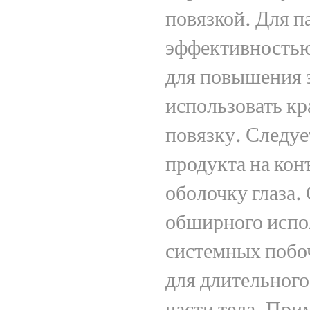
повязкой. Для п
эффективностью
для повышения 
использовать к
повязку. Следуе
продукта на ко
оболочку глаза.
обширного испо
системных побоч
для длительног
части тела. При