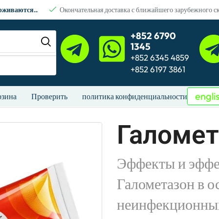
ерживаются..
Окончательная доставка с ближайшего зарубежного с
+852 6790
1345
+852 6345 4859
+852 6197 3861
engli
рзина
Проверить
политика конфиденциальности
Галомет
Эффекты и эффе
Галометазон в о
неинфекционных