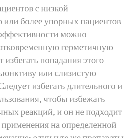
ациентов с низкой
 или более упорных пациентов
эффективности можно
ратковременную герметичную
т избегать попадания этого
нъюнктиву или слизистую
 Следует избегать длительного и
льзования, чтобы избежать
ных реакций, и он не подходит
о применения на определенной
мечание: одни и те же препараты,