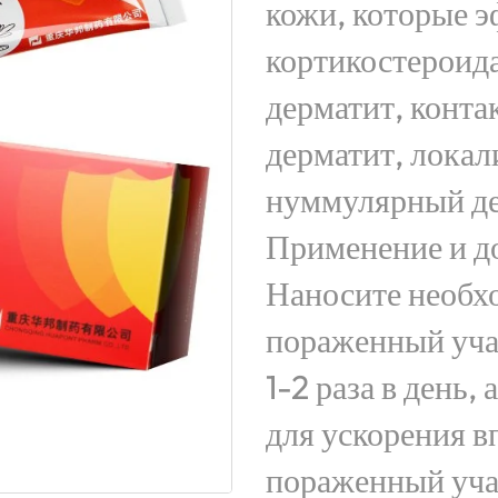
кожи, которые э
кортикостероида
дерматит, конта
дерматит, лока
нуммулярный де
Применение и д
Наносите необхо
пораженный уча
1-2 раза в день,
для ускорения 
пораженный уча