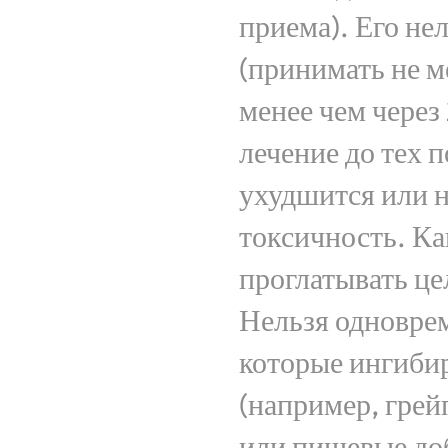
приема). Его не
(принимать не ме
менее чем через
лечение до тех п
ухудшится или 
токсичность. Ка
проглатывать це
Нельзя одновре
которые ингиби
(например, грей
или пищевые до