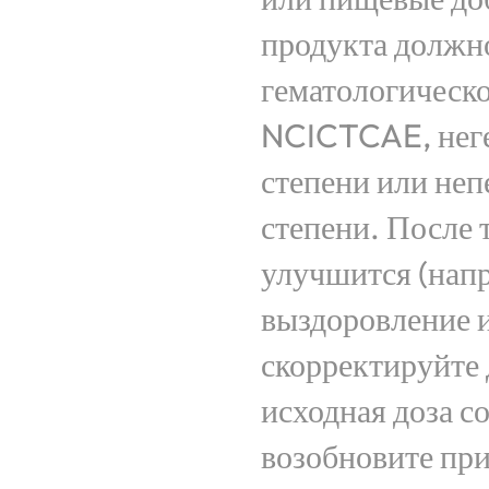
продукта должно
гематологическо
NCICTCAE, неге
степени или не
степени. После 
улучшится (нап
выздоровление и
скорректируйте 
исходная доза с
возобновите при