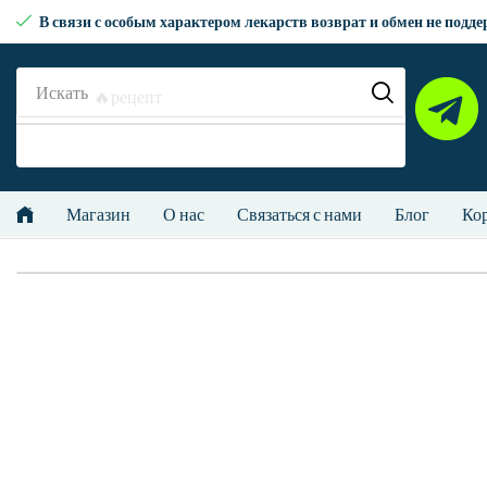
В связи с особым характером лекарств возврат и обмен не подд
Искать
🔥рецепт
Магазин
О нас
Связаться с нами
Блог
Ко