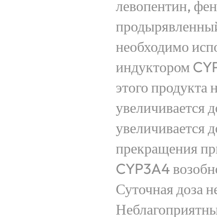
левопентин, фен
продырявленный
необходимо испо
индуктором CYP
этого продукта 
увеличивается д
увеличивается до
прекращения пр
CYP3A4 возобно
Суточная доза н
Неблагоприятны