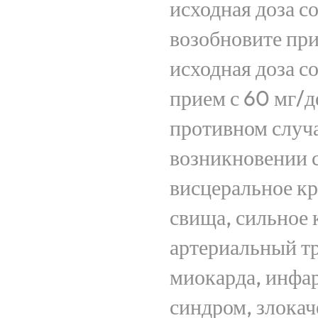
исходная доза с
возобновите при
исходная доза с
прием с 60 мг/де
противном случа
возникновении 
висцеральное кр
свища, сильное 
артериальный т
миокарда, инфар
синдром, злокач