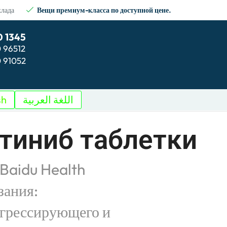
клада
Вещи премиум-класса по доступной цене.
0 1345
0 96512
0 91052
sh
اللغة العربية
тиниб таблетки
 Baidu Health
зания:
огрессирующего и