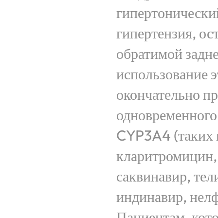
гипертонический
гипертензия, ос
обратимой задне
использование э
окончательно пр
одновременного
CYP3A4 (таких к
кларитромицин, 
саквинавир, тел
индинавир, нелф
Пациентам, кот