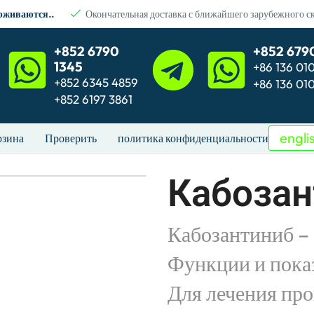
ерживаются..
Окончательная доставка с ближайшего зарубежного с
+852 6790
+852 679
1345
+86 136 01
+852 6345 4859
+86 136 01
+852 6197 3861
engli
рзина
Проверить
политика конфиденциальности
Кабозан
Кабозантиниб –
Функции и пока
Для лечения пр