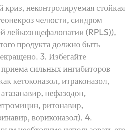
 криз, неконтролируемая стойкая
теонекроз челюсти, синдром
й лейкоэнцефалопатии (RPLS)),
того продукта должно быть
екращено. 3. Избегайте
 приема сильных ингибиторов
ак кетоконазол, итраконазол,
атазанавир, нефазодон,
итромицин, ритонавир,
инавир, вориконазол). 4.
орым необходимо использовать его