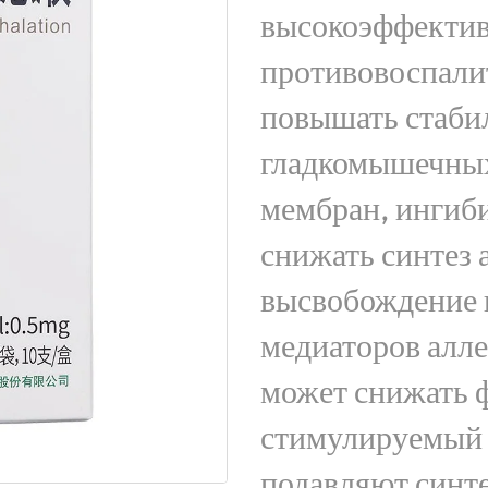
высокоэффекти
противовоспали
повышать стаби
гладкомышечных
мембран, ингиб
снижать синтез 
высвобождение 
медиаторов алле
может снижать 
стимулируемый 
подавляют синт