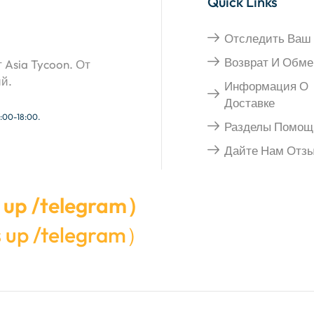
Quick Links
Отследить Ваш 
Возврат И Обме
Asia Tycoon. От
ий.
Информация О
Доставке
:00-18:00.
Разделы Помощ
Дайте Нам Отз
 up /telegram）
s up /telegram）