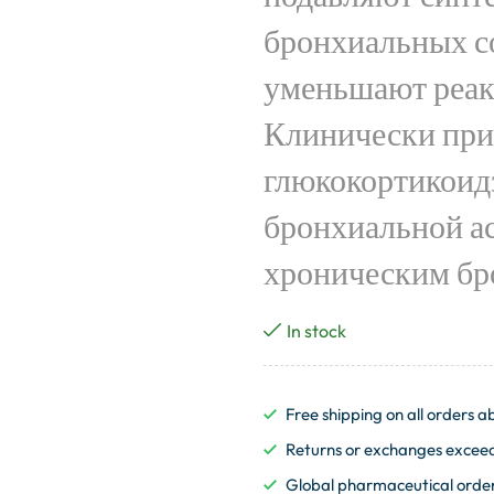
бронхиальных с
уменьшают реак
Клинически при
глюкокортикоид
бронхиальной а
хроническим бр
In stock
Free shipping on all orders
Returns or exchanges exceedi
Global pharmaceutical order