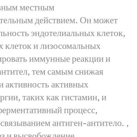
вным местным
тельным действием. Он может
льность эндотелиальных клеток,
 клеток и лизосомальных
ировать иммунные реакции и
антител, тем самым снижая
и активность активных
ргии, таких как гистамин, и
ферментативный процесс,
связыванием антиген-антитело. ,
ез и высвобождение