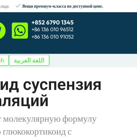
клада
Вещи премиум-класса по доступной цене.
+852 6790 1345
+86 136 010 96512
+86 136 010 91052
sh
اللغة العربية
ид суспензия
аляций
т молекулярную формулу
глюкокортикоид с