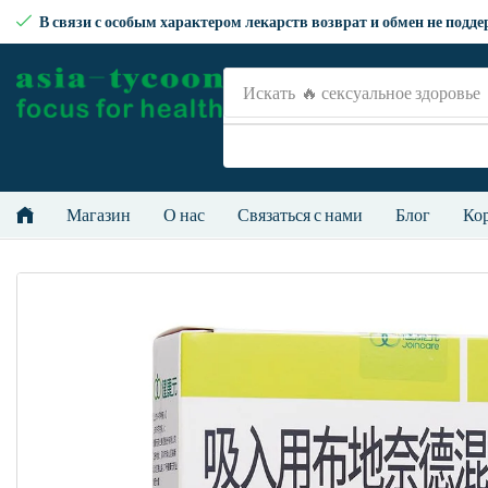
В связи с особым характером лекарств возврат и обмен не подд
Искать
🔥рецепт
Магазин
О нас
Связаться с нами
Блог
Ко