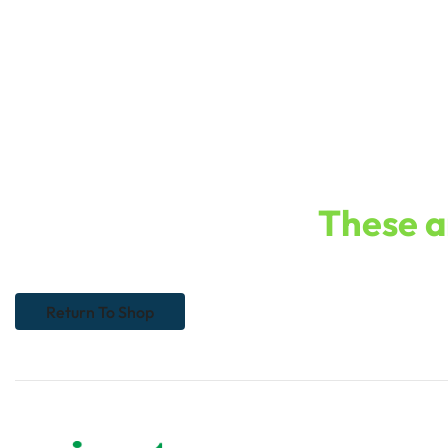
These ar
Return To Shop