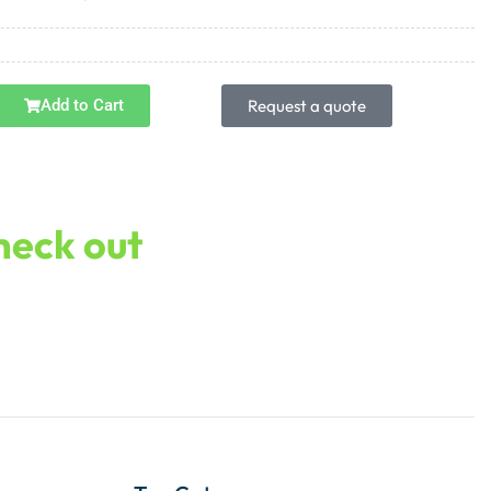
Add to Cart
Request a quote
check out