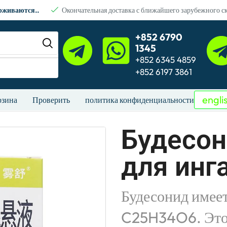
ерживаются..
Окончательная доставка с ближайшего зарубежного с
+852 6790
1345
+852 6345 4859
+852 6197 3861
engli
рзина
Проверить
политика конфиденциальности
Будесон
для инг
Будесонид имее
C25H34O6. Это 