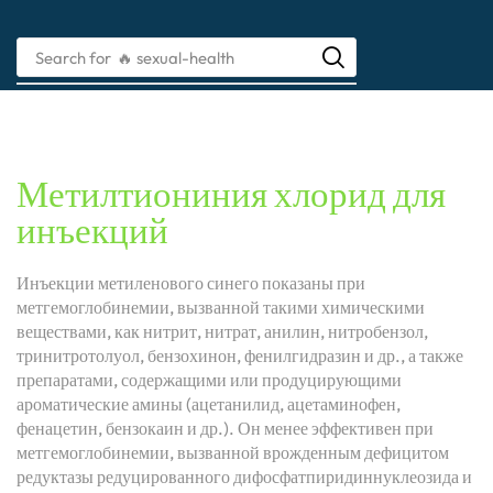
Search for
🔥 sexual-health
Метилтиониния хлорид для
инъекций
Инъекции метиленового синего показаны при
метгемоглобинемии, вызванной такими химическими
веществами, как нитрит, нитрат, анилин, нитробензол,
тринитротолуол, бензохинон, фенилгидразин и др., а также
препаратами, содержащими или продуцирующими
ароматические амины (ацетанилид, ацетаминофен,
фенацетин, бензокаин и др.). Он менее эффективен при
метгемоглобинемии, вызванной врожденным дефицитом
редуктазы редуцированного дифосфатпиридиннуклеозида и