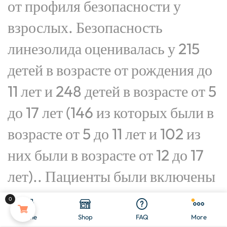
от профиля безопасности у
взрослых. Безопасность
линезолида оценивалась у 215
детей в возрасте от рождения до
11 лет и 248 детей в возрасте от 5
до 17 лет (146 из которых были в
возрасте от 5 до 11 лет и 102 из
них были в возрасте от 12 до 17
лет).. Пациенты были включены
в два активных контролируемых
0
клинических исследования фазы
Home
Shop
FAQ
More