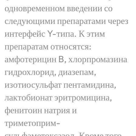
одновременном введении со
следующими препаратами через
интерфейс Y-типа. К этим
препаратам относятся:
амфотерицин B, хлорпромазина
гидрохлорид, диазепам,
изотиосульфат пентамидина,
лактобионат эритромицина,
фенитоин натрия и
триметоприм-
сульфаметоксазол. Кроме того,