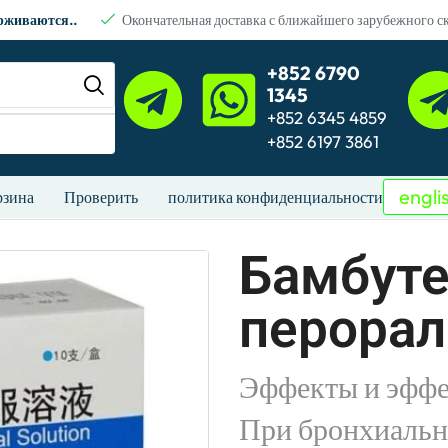
ерживаются..
Окончательная доставка с ближайшего зарубежного с
+852 6790
1345
+852 6345 4859
+852 6197 3861
engli
рзина
Проверить
политика конфиденциальности
Бамбуте
перорал
Эффекты и эффе
При бронхиальн