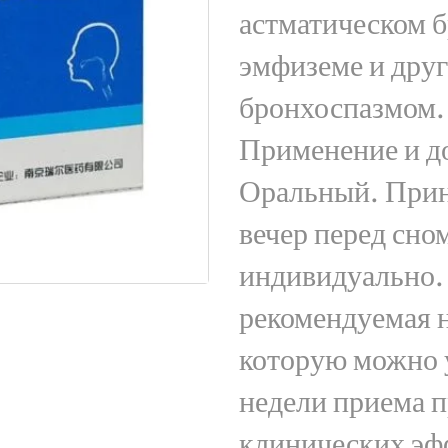
астматическом 
эмфиземе и друг
бронхоспазмом.
Применение и д
Оральный. Прин
вечер перед сно
индивидуально. 
рекомендуемая н
которую можно у
недели приема п
клинических эфф