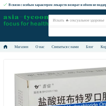
В связи с особым характером лекарств возврат и обмен не подд
Искать
🔥рецепт
Магазин
О нас
Связаться с нами
Блог
Ко