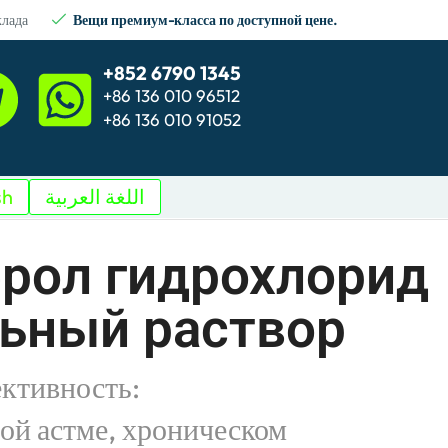
клада
Вещи премиум-класса по доступной цене.
+852 6790 1345
+86 136 010 96512
+86 136 010 91052
sh
اللغة العربية
рол гидрохлорид
ьный раствор
ктивность:
ой астме, хроническом