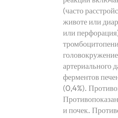
(часто расстрой
животе или диаре
или перфорация)
тромбоцитопения
головокружение
артериального д
ферментов печен
(0,4%). Противо
Противопоказан
и почек. Против