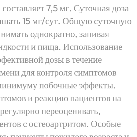
 составляет 7,5 мг. Суточная доза
ышать 15 мг/сут. Общую суточную
инимать однократно, запивая
идкости и пища. Использование
фективной дозы в течение
емени для контроля симптомов
 минимуму побочные эффекты.
птомов и реакцию пациентов на
 регулярно переоценивать,
ентов с остеоартритом. Особые
я: пациенты пожилого возраста и