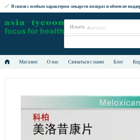
В связи с особым характером лекарств возврат и обмен не подд
Искать
🔥рецепт
Магазин
О нас
Связаться с нами
Блог
Ко