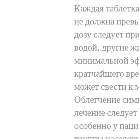
Каждая таблетка
не должна прев
дозу следует пр
водой. другие ж
минимальной эф
кратчайшего вр
может свести к
Облегчение сим
лечение следует
особенно у паци
группы населени