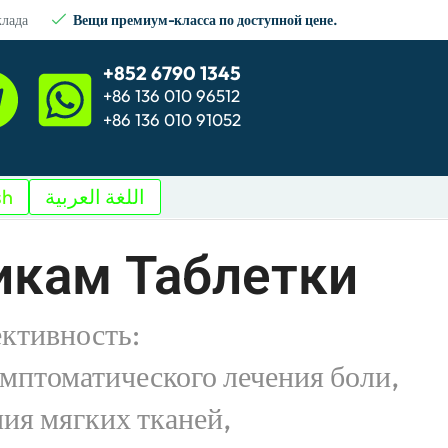
клада
Вещи премиум-класса по доступной цене.
+852 6790 1345
+86 136 010 96512
+86 136 010 91052
sh
اللغة العربية
кам Таблетки
ктивность:
мптоматического лечения боли,
ния мягких тканей,