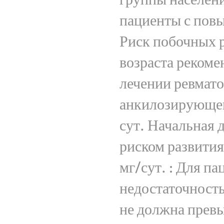
пациенты с пов
Риск побочных 
возраста рекоме
лечении ревмато
анкилозирующего
сут. Начальная 
риском развития
мг/сут. : Для п
недостаточность
не должна превы