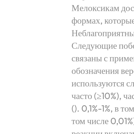
Мелоксикам дос
формах, которые
Неблагоприятны
Следующие побо
связаны с приме
обозначения ве
используются с
часто (≥10%), ча
(). 0,1%-1%, в то
том числе 0,01%
реакции включа