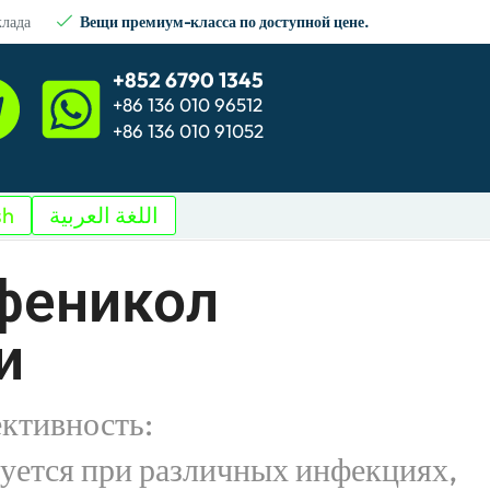
клада
Вещи премиум-класса по доступной цене.
+852 6790 1345
+86 136 010 96512
+86 136 010 91052
sh
اللغة العربية
феникол
и
ктивность:
уется при различных инфекциях,