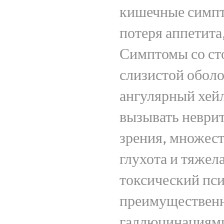
кишечные симпто
потеря аппетита,
Симптомы со ст
слизистой оболо
ангулярный хейл
вызывать неврит
зрения, множест
глухота и тяжел
токсический пс
преимущественн
галлюцинациями