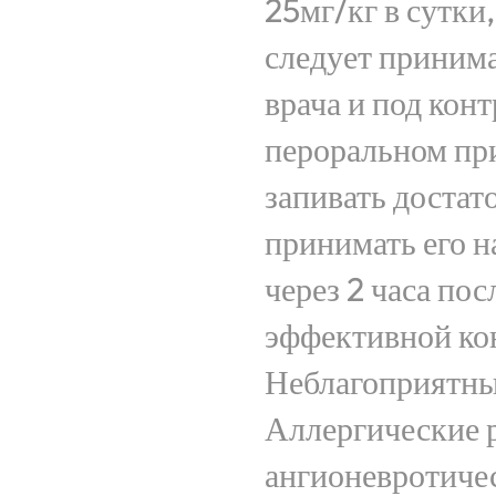
25мг/кг в сутки
следует принима
врача и под кон
пероральном при
запивать достат
принимать его на
через 2 часа пос
эффективной кон
Неблагоприятны
Аллергические р
ангионевротичес