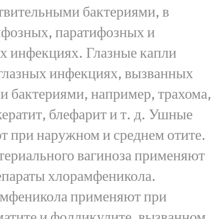
твительными бактериями, в
ифозных, паратифозных и
х инфекциях. Глазные капли
глазных инфекциях, вызванных
и бактериями, например, трахома,
ератит, блефарит и т. д. Ушные
т при наружном и среднем отите.
ктериального вагиноза применяют
епараты хлорамфеникола.
мфеникола применяют при
матите и фолликулите, вызванном