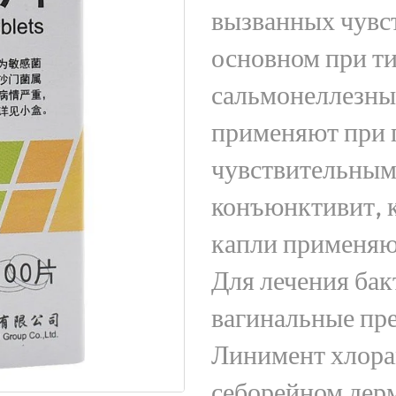
вызванных чувс
основном при т
сальмонеллезны
применяют при 
чувствительным
конъюнктивит, к
капли применяю
Для лечения ба
вагинальные пр
Линимент хлора
себорейном дер