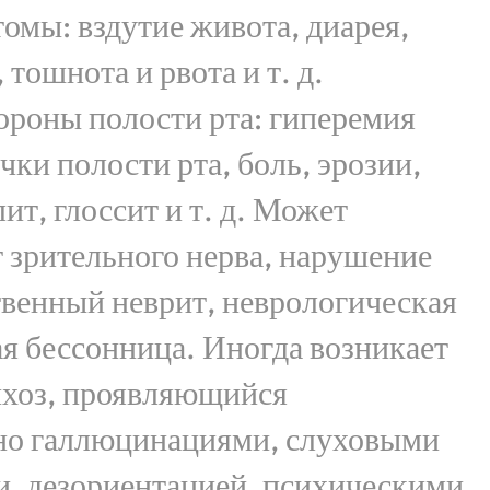
мы: вздутие живота, диарея,
 тошнота и рвота и т. д.
ороны полости рта: гиперемия
чки полости рта, боль, эрозии,
ит, глоссит и т. д. Может
 зрительного нерва, нарушение
венный неврит, неврологическая
ая бессонница. Иногда возникает
ихоз, проявляющийся
о галлюцинациями, слуховыми
, дезориентацией, психическими