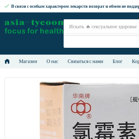
В связи с особым характером лекарств возврат и обмен не подд
Искать
🔥рецепт
Магазин
О нас
Связаться с нами
Блог
Ко