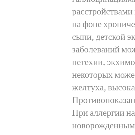
расстройствами
на фоне хрониче
сыпи, детской э
заболеваний мож
петехии, экхимо
некоторых может
желтуха, высока
Противопоказан
При аллергии на
новорожденным,