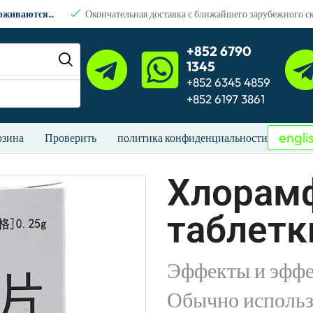
ерживаются..
Окончательная доставка с ближайшего зарубежного с
+852 6790
1345
+852 6345 4859
+852 6197 3861
engli
рзина
Проверить
политика конфиденциальности
Хлорам
таблетк
Эффекты и эффе
Обычно использ