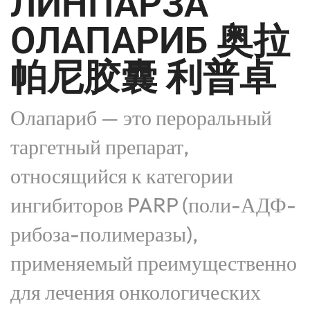
ЛИНПАРЗА
ОЛАПАРИБ 奥拉
帕尼胶囊 利普卓
Олапариб — это пероральный
таргетный препарат,
относящийся к категории
ингибиторов PARP (поли-АДФ-
рибоза-полимеразы),
применяемый преимущественно
для лечения онкологических