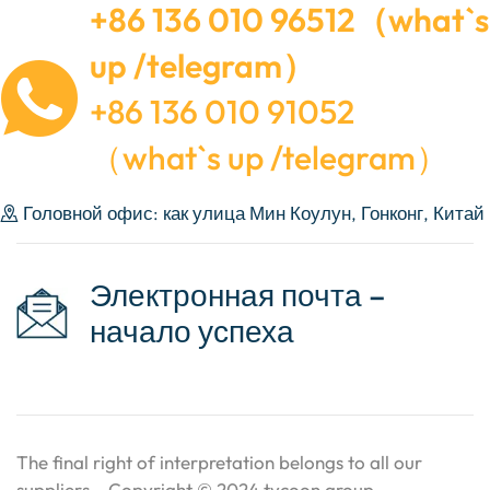
+86 136 010 96512（what`s
up /telegram）
+86 136 010 91052
（what`s up /telegram）
Головной офис: как улица Мин Коулун, Гонконг, Китай
Электронная почта –
начало успеха
The final right of interpretation belongs to all our
suppliers。Copyright © 2024 tycoon group