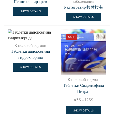
заболевания
Пенцикловир крем
Ралтегравир 拉替拉韦
SHOW DETAILS
SHOW DETAILS
SALE
K половой гормон
Таблетки дапоксетина
гидрохлорида
SHOW DETAILS
K половой гормон
Таблетки Силденафила
Цитрат
43
$
–
125
$
SHOW DETAILS