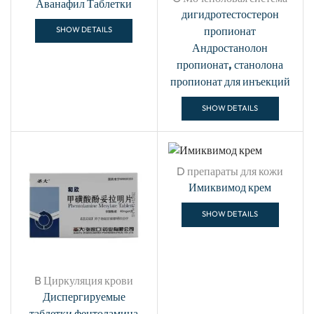
Аванафил Таблетки
дигидротестостерон
пропионат
SHOW DETAILS
Андростанолон
пропионат, станолона
пропионат для инъекций
SHOW DETAILS
D препараты для кожи
Имиквимод крем
SHOW DETAILS
B Циркуляция крови
Диспергируемые
таблетки фентоламина