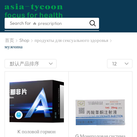
Search for
🔥 prescription
Asia-tycoon Take
首页
Shop
продукты для сексуального здоровья
care of your health
мужчина
医疗科技不断进步成就你我的健康管理
K половой гормон
G Мочеполовая система