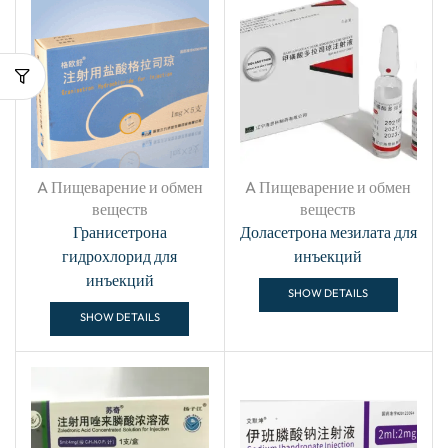
A Пищеварение и обмен
A Пищеварение и обмен
веществ
веществ
Гранисетрона
Доласетрона мезилата для
гидрохлорид для
инъекций
инъекций
SHOW DETAILS
SHOW DETAILS