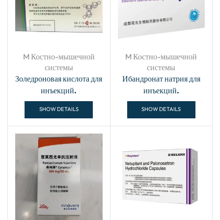
M Костно-мышечной
M Костно-мышечной
системы
системы
Золедроновая кислота для
Ибандронат натрия для
инъекций.
инъекций.
SHOW DETAILS
SHOW DETAILS