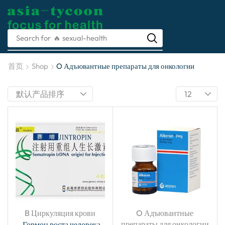
Asia-tycoon Take
Search for
🔥 prescription
care of your health
首页
Shop
O Адъювантные препараты для онкологии
医疗科技不断进步成就你我的健康管理
B Циркуляция крови
O Адъювантные
препараты для онкологии
,Гормон роста человека