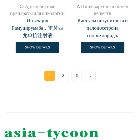
O Адъювантные
A Пищеварение и обмен
препараты для онкологии
веществ
Инъекция
Капсулы нетупитанта и
Рамуцирумаба，雷莫西
палоносетрона
尤单抗注射液
гидрохлорида.
SHOW DETAILS
SHOW DETAILS
1
2
3