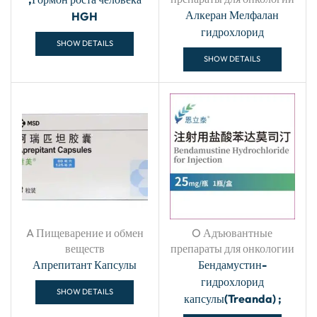
Алкеран Мелфалан
HGH
гидрохлорид
SHOW DETAILS
SHOW DETAILS
A Пищеварение и обмен
O Адъювантные
веществ
препараты для онкологии
Апрепитант Капсулы
Бендамустин-
гидрохлорид
SHOW DETAILS
капсулы(Treanda) ;