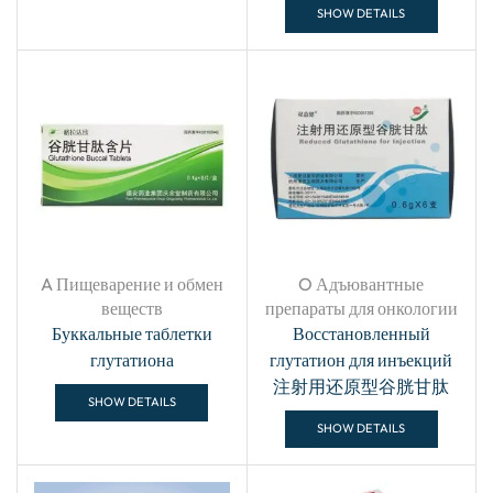
SHOW DETAILS
A Пищеварение и обмен
O Адъювантные
веществ
препараты для онкологии
Буккальные таблетки
Восстановленный
глутатиона
глутатион для инъекций
注射用还原型谷胱甘肽
SHOW DETAILS
SHOW DETAILS